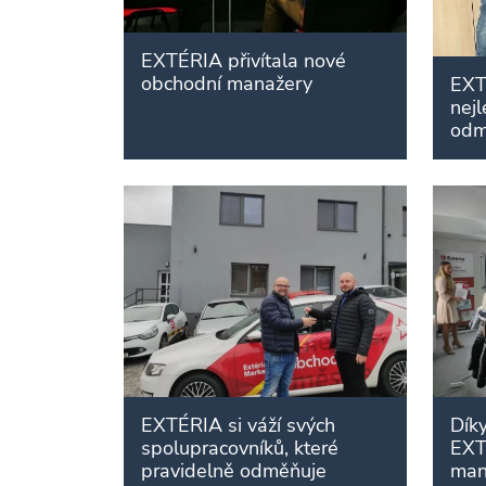
EXTÉRIA přivítala nové
obchodní manažery
EXT
nej
odm
EXTÉRIA si váží svých
Dík
spolupracovníků, které
EXT
pravidelně odměňuje
man