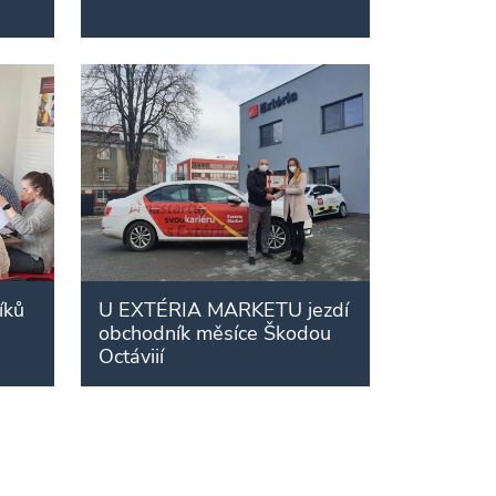
íků
U EXTÉRIA MARKETU jezdí
obchodník měsíce Škodou
Octáviií