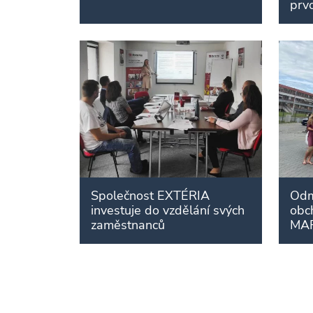
prvo
Společnost EXTÉRIA
Odm
investuje do vzdělání svých
obc
zaměstnanců
MA