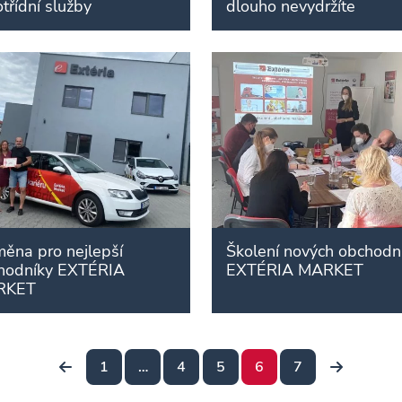
třídní služby
dlouho nevydržíte
ěna pro nejlepší
Školení nových obchodn
hodníky EXTÉRIA
EXTÉRIA MARKET
RKET
1
…
4
5
6
7