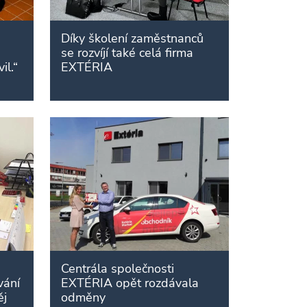
Díky školení zaměstnanců
se rozvíjí také celá firma
il.“
EXTÉRIA
Centrála společnosti
vání
EXTÉRIA opět rozdávala
ěj
odměny