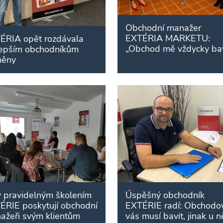
Obchodní manažer
EXTÉRIA MARKETU:
ÉRIA opět rozdávala
„Obchod mě vždycky bav
lepším obchodníkům
ěny
y pravidelným školením
Úspěšný obchodník
ÉRIE poskytují obchodní
EXTÉRIE radí: Obchodo
ažeři svým klientům
vás musí bavit, jinak u n