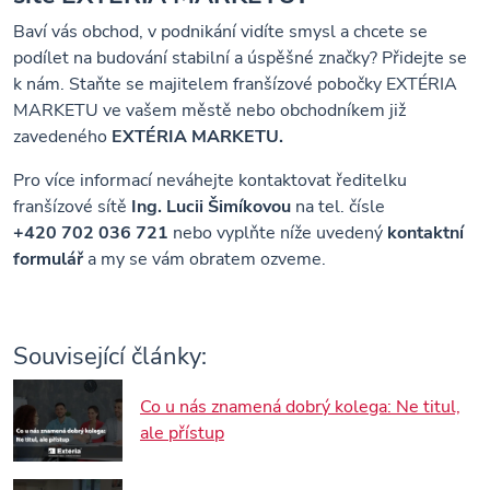
Baví vás obchod, v podnikání vidíte smysl a chcete se
podílet na budování stabilní a úspěšné značky? Přidejte se
k nám. Staňte se majitelem franšízové pobočky EXTÉRIA
MARKETU ve vašem městě nebo obchodníkem již
zavedeného
EXTÉRIA MARKETU.
Pro více informací neváhejte kontaktovat ředitelku
franšízové sítě
Ing.
Lucii Šimíkovou
na tel. čísle
+420 702 036 721
nebo vyplňte níže uvedený
kontaktní
formulář
a my se vám obratem ozveme.
Související články:
Co u nás znamená dobrý kolega: Ne titul,
ale přístup