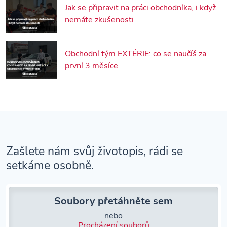
Jak se připravit na práci obchodníka, i když
nemáte zkušenosti
Obchodní tým EXTÉRIE: co se naučíš za
první 3 měsíce
Zašlete nám svůj životopis, rádi se
setkáme osobně.
Soubory přetáhněte sem
nebo
Procházení souborů