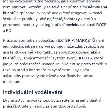
mohly vyzkoušet různé techniky, jak s klientem správně
komunikovat. Seznámily se také s nejrůznějšími
námitkami
klientů
a způsoby, jak na ně adekvátně reagovat. V rámci
školení se probíraly také
nejčastější
dotazy
klientů a
pozornosti neunikly ani
legislativní
novinky
v oblasti BOZP
a PO.
Práce asistentek na pobočkách
EXTÉRIA MARKETŮ
není
jednoduchá, jak se na první pohled může zdát. Jelikož jsou
asistentky denně v kontaktu se spoustou
obchodníků
a
klientů
, využívají informační systém zvaný
BOZPIS
, který
jim jejich práci značně usnadňuje. Školení se proto zaměřilo
také na práci s informačním systémem, aby s ním
asistentky pracovaly efektivně a využívaly ho tak na
maximum.
Individuální vzdělávání
Druhá polovina workshopu byla zacílena na
individuální
práci
školitele s každou asistentkou jednotlivě.