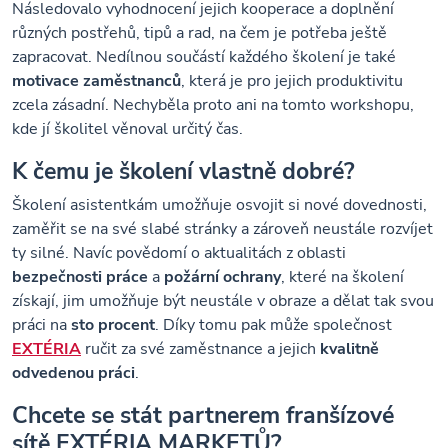
Následovalo vyhodnocení jejich kooperace a doplnění
různých postřehů, tipů a rad, na čem je potřeba ještě
zapracovat. Nedílnou součástí každého školení je také
motivace
zaměstnanců
, která je pro jejich produktivitu
zcela zásadní. Nechyběla proto ani na tomto workshopu,
kde jí školitel věnoval určitý čas.
K čemu je školení vlastně dobré?
Školení asistentkám umožňuje osvojit si nové dovednosti,
zaměřit se na své slabé stránky a zároveň neustále rozvíjet
ty silné. Navíc povědomí o aktualitách z oblasti
bezpečnosti
práce
a
požární
ochrany
, které na školení
získají, jim umožňuje být neustále v obraze a dělat tak svou
práci na
sto
procent
. Díky tomu pak může společnost
EXTÉRIA
ručit za své zaměstnance a jejich
kvalitně
odvedenou
práci
.
Chcete se stát partnerem franšízové
sítě EXTÉRIA MARKETŮ?