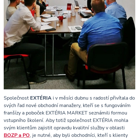
Společnost
EXTÉRIA
i v měsíci dubnu s radostí přivítala do
svých řad nové obchodní manažery, kteří se s fungováním
franšízy a poboček EXTÉRIA MARKET seznámili formou
vstupního školení. Aby totiž společnost EXTÉRIA mohla
svým klientům zajistit opravdu kvalitní služby v oblasti
BOZP a PO
, je nutné, aby byli obchodníci, kteří s klienty