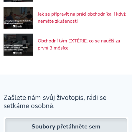
Jak se připravit na práci obchodníka, i když
nemáte zkušenosti
Obchodní tým EXTÉRIE: co se naučíš za
první 3 měsíce
Zašlete nám svůj životopis, rádi se
setkáme osobně.
Soubory přetáhněte sem