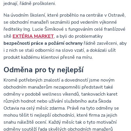
jednají, řádně proškoleni.
Na úvodním školení, které proběhlo na centrále v Ostravě,
se obchodní manažeři seznámili pod vedením výkonné
ředitelky Ing. Lucie Šimíkové s fungováním celé franšízové
sítě
EXTÉRIA MARKET
, a byli do problematiky
bezpečnosti práce
a požární ochrany
řádně zasvěceni, aby
i z nich se stali odborníci na slovo vzatí, a dokázali ušít
produkt každému klientovi přesně na míru.
Odměna pro ty nejlepší
Kromě potřebných znalostí a dovedností jsme novým
obchodním manažerům nezapomněli představit také
odměny v podobě wellness víkendů, tankovacích karet
různých hodnot nebo užívání služebního auta Škoda
Octavia na celý měsíc zdarma. Právě na tyto odměny se
mohou těšit ti nejlepší obchodníci, které firma za jejich
snahu náležitě ocení. Každý měsíc tak o tyto motivační
odměny soutěží řada skvělých obchodních manažerů