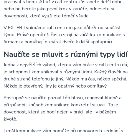
pracovat s lidmi. Ať už v call centru zůstanete delší dobu,
nebo ho berete jako první krok v kariéře, odnesete si
dovednosti, které využijete téměř všude.
V EXTÉRII vnímáme call centrum jako důležitou součást
týmu. Právě operátoři často stojí na začátku komunikace s
firmami a pomáhají otevírat dveře k další spolupráci.
Naučíte se mluvit s různými typy lidí
Jedna z největších výhod, kterou vám práce v call centru dá,
je schopnost komunikovat s různými lidmi. Každý člověk na
druhé straně telefonu je jiný. Někdo má čas, někdo spěchá.
Někdo je otevřený, jiný je opatrný nebo odmítavý.
Postupně se naučíte poznat tón hlasu, reagovat klidně a
přizpůsobit způsob komunikace konkrétní situaci. To je
dovednost, která se hodí nejen v práci, ale i v běžném
životě.
Lepší komunikace vám pomůže při pohovorech, jednání s