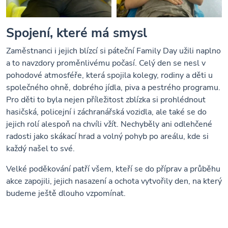
Spojení, které má smysl
Zaměstnanci i jejich blízcí si páteční Family Day užili naplno
a to navzdory proměnlivému počasí. Celý den se nesl v
pohodové atmosféře, která spojila kolegy, rodiny a děti u
společného ohně, dobrého jídla, piva a pestrého programu.
Pro děti to byla nejen příležitost zblízka si prohlédnout
hasičská, policejní i záchranářská vozidla, ale také se do
jejich rolí alespoň na chvíli vžít. Nechyběly ani odlehčené
radosti jako skákací hrad a volný pohyb po areálu, kde si
každý našel to své.
Velké poděkování patří všem, kteří se do příprav a průběhu
akce zapojili, jejich nasazení a ochota vytvořily den, na který
budeme ještě dlouho vzpomínat.