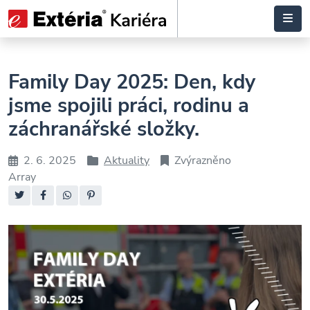
Family Day 2025: Den, kdy
jsme spojili práci, rodinu a
záchranářské složky.
2. 6. 2025
Aktuality
Zvýrazněno
Datum
Rubriky
Array
příspěvku
Sdílejte: