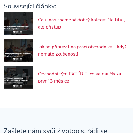
Související články:
Co u nás znamená dobrý kolega: Ne titul,
ale přístup
Jak se připravit na práci obchodníka, i když
nemáte zkušenosti
Obchodní tým EXTÉRIE: co se naučíš za
první 3 měsíce
Zašlete nám svůj životopis, rádi se