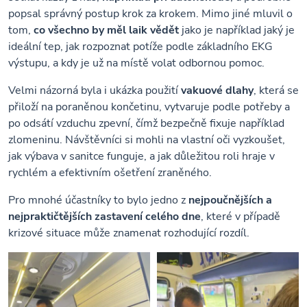
popsal správný postup krok za krokem. Mimo jiné mluvil o
tom,
co všechno by měl laik vědět
jako je například jaký je
ideální tep, jak rozpoznat potíže podle základního EKG
výstupu, a kdy je už na místě volat odbornou pomoc.
Velmi názorná byla i ukázka použití
vakuové dlahy
, která se
přiloží na poraněnou končetinu, vytvaruje podle potřeby a
po odsátí vzduchu zpevní, čímž bezpečně fixuje například
zlomeninu. Návštěvníci si mohli na vlastní oči vyzkoušet,
jak výbava v sanitce funguje, a jak důležitou roli hraje v
rychlém a efektivním ošetření zraněného.
Pro mnohé účastníky to bylo jedno z
nejpoučnějších a
nejpraktičtějších zastavení celého dne
, které v případě
krizové situace může znamenat rozhodující rozdíl.