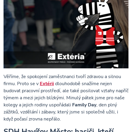
Věříme, že spokojení zaměstnanci tvoří zdravou a silnou
firmu. Proto se v
Extérii
dlouhodobě snažíme nejen
budovat pracovní prostředí, ale také posilovat vztahy napříč
týmem a mezi jejich blízkými. Minulý pátek jsme pro naše
kolegy a jejich rodiny uspořádali
Family Day
, den plný
zážitků, vzdělání i zábavy, který jsme si společně užili, i
když počasí zrovna nepřálo.
SDH Havířov Město: hasiči, kteří