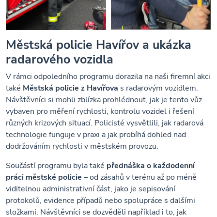
Městská policie Havířov a ukázka
radarového vozidla
V rámci odpoledního programu dorazila na naši firemní akci
také
Městská policie z Havířova
s radarovým vozidlem.
Návštěvníci si mohli zblízka prohlédnout, jak je tento vůz
vybaven pro měření rychlosti, kontrolu vozidel i řešení
různých krizových situací. Policisté vysvětlili, jak radarová
technologie funguje v praxi a jak probíhá dohled nad
dodržováním rychlosti v městském provozu.
Součástí programu byla také
přednáška o každodenní
práci městské policie
– od zásahů v terénu až po méně
viditelnou administrativní část, jako je sepisování
protokolů, evidence případů nebo spolupráce s dalšími
složkami. Návštěvníci se dozvěděli například i to, jak