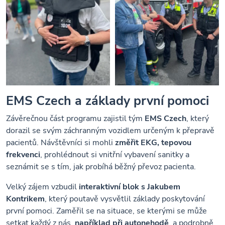
EMS Czech a základy první pomoci
Závěrečnou část programu zajistil tým
EMS Czech
, který
dorazil se svým záchranným vozidlem určeným k přepravě
pacientů. Návštěvníci si mohli
změřit EKG, tepovou
frekvenci
, prohlédnout si vnitřní vybavení sanitky a
seznámit se s tím, jak probíhá běžný převoz pacienta.
Velký zájem vzbudil
interaktivní blok s Jakubem
Kontrikem
, který poutavě vysvětlil základy poskytování
první pomoci. Zaměřil se na situace, se kterými se může
setkat každý z nás,
například při autonehodě
, a podrobně