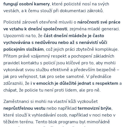
fungují osobní kamery
, které policisté nosí na svých
vestách, a k čemu slouží při dokumentaci zákroků.
Policisté zároveň otevřeně mluvili o
náročnosti své práce
ve vztahu k dnešní společnosti
, zejména mladé generaci.
Upozornili na to, že
část dnešní mládeže je často
vychovávána s nedůvěrou nebo až s nenávistí vůči
policejním složkám
, což jejich práci zbytečně komplikuje.
Přitom právě vzájemný respekt a pochopení základních
pravidel kontaktu s policií jsou klíčové pro to, aby mohli
vykonávat svou službu efektivně a především bezpečně –
jak pro veřejnost, tak pro sebe samotné. V přednášce
zdůraznili, že
i v emocích je důležité jednat s respektem
a
chápat, že policie tu není proti lidem, ale pro ně.
Zaměstnanci si mohli na vlastní kůži vyzkoušet
neprůstřelnou vestu
nebo například
termovizní brýle
,
které slouží k vyhledávání osob, například v noci nebo v
těžkém terénu. Tento blok programu byl mimořádně