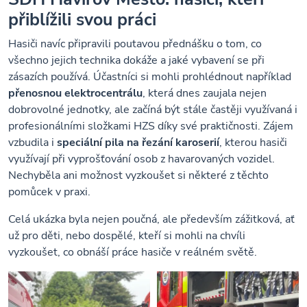
přiblížili svou práci
Hasiči navíc připravili poutavou přednášku o tom, co
všechno jejich technika dokáže a jaké vybavení se při
zásazích používá. Účastníci si mohli prohlédnout například
přenosnou elektrocentrálu
, která dnes zaujala nejen
dobrovolné jednotky, ale začíná být stále častěji využívaná i
profesionálními složkami HZS díky své praktičnosti. Zájem
vzbudila i
speciální pila na řezání karoserií
, kterou hasiči
využívají při vyprošťování osob z havarovaných vozidel.
Nechyběla ani možnost vyzkoušet si některé z těchto
pomůcek v praxi.
Celá ukázka byla nejen poučná, ale především zážitková, ať
už pro děti, nebo dospělé, kteří si mohli na chvíli
vyzkoušet, co obnáší práce hasiče v reálném světě.